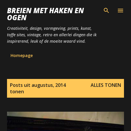
Doorgaan naar hoofdcontent
BREIEN MET HAKEN EN
OGEN
Creativiteit, design, vormgeving, prints, kunst,
toffe sites, vintage, retro en allerlei dingen die ik
inspirerend, leuk of de moeite waard vind.
Homepage
P
Posts uit augustus, 2014
ALLES TONEN
o
tonen
s
t
s